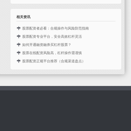
实盘...
融市场活跃，股票配资需求也日益增长。然而，面对市场上
这一杠杆工具。然而，市场上配资平台良莠不齐，如何选择
随着金融市场的不断发展，股票配资作为一种灵活的资金管
众多...
一家安全可靠的正规平台成为投资者最关心的问题。本文将
理方式，逐渐受到投资者的关注。对于有意拓展业务的企业
相关资讯
从资...
或个人而言，股票配资招商中的渠道代理合作模式天创网，
正成...
股票配资者必看：合规操作与风险防范指南
在A股市场波动加剧的背景下，股票配资作为一种杠杆投资
股票配资专业平台，安全高效杠杆灵活
方式股票配资申请，吸引了众多寻求放大收益的投资者。然
在当今瞬息万变的股市环境中股票配资申请，投资者对资金
如何开通融资融券买杠杆股票？
而，配资操作并非简单的“借钱炒股”，其中涉及的法律合规
灵活性的需求日益增长。股票配资作为一种成熟的金融工
在股票市场中，融资融券是一种常见的杠杆交易方式，允许
股票在线配资风险高，杠杆操作需谨慎
与...
具，正成为越来越多投资者优化资金配置、放大收益的重要
投资者借入资金买入股票（融资）或借入股票卖出（融
近年来，随着股市的波动和投资者对高收益的追求，股票在
股票配资正规平台推荐（合规渠道盘点）
选择。...
券），从而放大收益。但对于新手来说，如何开通融资融券
线配资逐渐进入大众视野。所谓配资，是指投资者通过配资
在股市行情波动加剧的背景下，不少投资者希望通过配资放
并正确使...
平台借入资金进行股票交易，以放大收益的操作方式。然
大收益。然而，市场上配资平台鱼龙混杂，选择合规渠道至
而，高...
关重要。本文将为您盘点几类正规股票配资平台，帮助您避
开“...