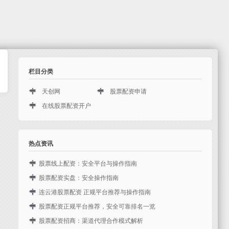
栏目分类
天创网
股票配资申请
在线股票配资开户
热点资讯
股票线上配资：安全平台与操作指南
近年来，随着金融科技的发展在线股票配资开户，股票线上
股票配资实盘：安全操作指南
配资逐渐成为投资者扩大资金规模、提升收益潜力的重要工
在股市波动加剧的背景下，越来越多的投资者开始关注股票
连云港股票配资 正规平台推荐与操作指南
具。然而，市场上配资平台良莠不齐，如何选择安全可靠的
配资实盘交易。配资能够放大资金杠杆，但同时也伴随着更
在股票投资领域，配资作为一种放大资金的操作方式，受到
股票配资正规平台推荐，安全可靠排名一览
平台...
高的风险。本文将从实操角度出发，为投资者梳理股票配资
不少投资者的关注。连云港作为江苏省重要的沿海城市，金
随着股市行情的波动，越来越多的投资者开始关注股票配资
股票配资招商：渠道代理合作模式解析