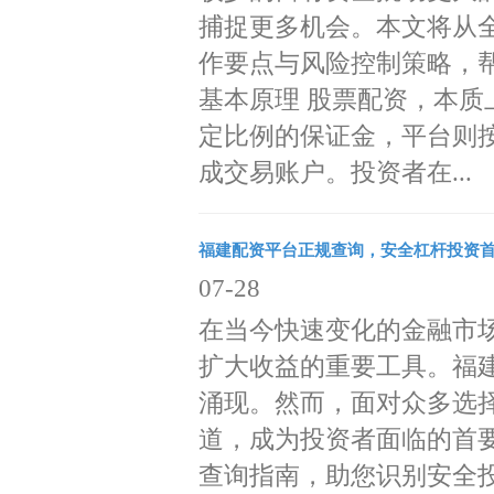
捕捉更多机会。本文将从
作要点与风险控制策略，帮
基本原理 股票配资，本
定比例的保证金，平台则按
成交易账户。投资者在...
福建配资平台正规查询，安全杠杆投资
07-28
在当今快速变化的金融市
扩大收益的重要工具。福
涌现。然而，面对众多选
道，成为投资者面临的首
查询指南，助您识别安全投