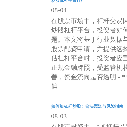
炒股杠杆平台排行
08-04
在股票市场中，杠杆交易
炒股杠杆平台，投资者如
题。本文将基于行业数据
股票配资申请，并提供选择
估杠杆平台时，投资者应重点
正规金融牌照，受监管机构监
善，资金流向是否透明 - 
偏...
如何加杠杆炒股：合法渠道与风险指南
08-03
在股市投资中，“加杠杆”