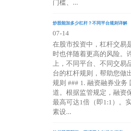
门槛、...
炒股能加多少杠杆？不同平台规则详解
07-14
在股市投资中，杠杆交易
时也伴随着更高的风险。许
上，不同平台、不同交易
台的杠杆规则，帮助您做出
规则 ### 1. 融资融
道。根据监管规定，融资保
最高可达1倍（即1:1）
素设...