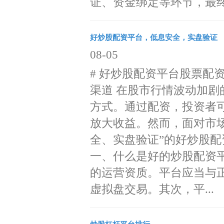
证、资金绑定等环节，最终.
好炒股配资平台，低息安全，实盘验证
08-05
# 好炒股配资平台股票配
渠道 在股市行情波动加
方式。通过配资，投资者
放大收益。然而，面对市
全、实盘验证”的好炒股配
一、什么是好的炒股配资
的运营资质。平台应当与
虚拟盘交易。其次，平...