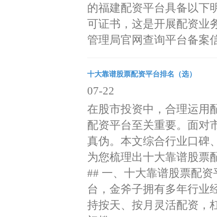
的福建配资平台具备以下
可证书，这是开展配资业
管理局官网查询平台备案信息
十大靠谱股票配资平台排名（选）
07-22
在股市投资中，合理运用
配资平台至关重要。面对
真伪。本文综合行业口碑
为您梳理出十大靠谱股票
## 一、十大靠谱股票配资平
台，金斧子拥有多年行业
持按天、按月灵活配资，杠杆