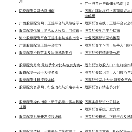
用
广州股票开户低佣金指南｜新
阳泉配资公司选择指南
股票在哪加杠杆？券商融资与
道解析
广西股票配资网：正规平台与风险提示
股票配资在线：正规平台安全
股票配资优势：灵活放大收益，门槛低
股票配资学习平台指南
海北股票配资平台正规排名与操作指南
专业股票配资网站推荐
广州股票配资正规平台推荐
股票配资学习网：新手入门指
股票配资协议范本及法律风险要点
股市配资行情走势分析
股票配资月息 最新费率对比与低息方案
股市配资炒股入门：杠杆操作
股市配资平台十大排名榜
股票配资知识网：入门技巧与
股票配资注册流程详解
股票配资网址大全 新安全平台
股票配资资讯网，行业动态与策略参考
股票配资行情走势分析
股票配资操作指南：新手必看步骤与风险
股票实盘配资公司排名
提示
股票配资系统开发方案
股票配资系统开发流程详解
股票配资模式、正规平台及风
股票配资选择：合规平台与风控要点
股票配资网首页 - 专业配资平